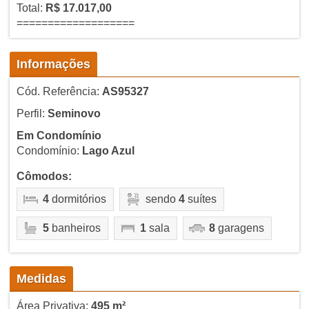
Total:
R$ 17.017,00
===================
Informações
Cód. Referência:
AS95327
Perfil:
Seminovo
Em Condomínio
Condomínio:
Lago Azul
Cômodos:
4
dormitórios
sendo
4
suítes
5
banheiros
1
sala
8
garagens
Medidas
Área Privativa:
495 m²