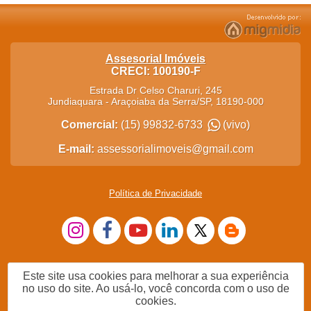
Assesorial Imóveis
CRECI: 100190-F
Estrada Dr Celso Charuri, 245
Jundiaquara
-
Araçoiaba da Serra
/
SP
,
18190-000
Comercial:
(15) 99832-6733
(vivo)
E-mail:
assessorialimoveis@gmail.com
Política de Privacidade
Este site usa cookies para melhorar a sua experiência
no uso do site. Ao usá-lo, você concorda com o uso de
cookies.
Me Chame no WhatsApp